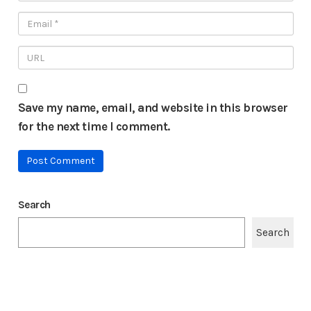
Save my name, email, and website in this browser
for the next time I comment.
Search
Search