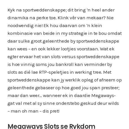
Kyk na sportweddenskappe; dit bring ‘n heel ander
dinamika na perke toe. Klink vêr van mekaar? Nie
noodwendig nie! Ek hou daarvan om ‘n klein
kombinasie van beide in my strategie in te bou omdat
daar sulke groot geleenthede by sportweddenskappe
kan wees – en ook lekker lootjies voorstaan. Wat ek
egter ervaar het van slots versus sportweddenskappe
is hoe vinnig soms jou bankroll kan verminder by
slots as dié lae RTP-speletjies in werking tree. Met
sportweddenskappe kan jy werklik opleg of afneem op
geleenthede gebaseer op hoe goed jou span presteer;
maar dan weer… wanneer ek in daardie Megaways-
gat val met al sy sinne onderstebo geskud deur wilds
– man oh man – dis pret!
Megaways Slots se Rykdom