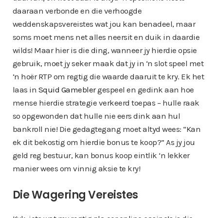
daaraan verbonde en die verhoogde
weddenskapsvereistes wat jou kan benadeel, maar
soms moet mens net alles neersit en duik in daardie
wilds! Maar hier is die ding, wanneer jy hierdie opsie
gebruik, moet jy seker maak dat jy in ‘n slot speel met
‘n hoër RTP om regtig die waarde daaruit te kry. Ek het
laas in
Squid Gamebler
gespeel en gedink aan hoe
mense hierdie strategie verkeerd toepas – hulle raak
so opgewonden dat hulle nie eers dink aan hul
bankroll nie! Die gedagtegang moet altyd wees: “Kan
ek dit bekostig om hierdie bonus te koop?” As jy jou
geld reg bestuur, kan bonus koop eintlik ‘n lekker
manier wees om vinnig aksie te kry!
Die Wagering Vereistes