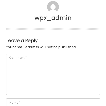
wpx_admin
Leave a Reply
Your email address will not be published.