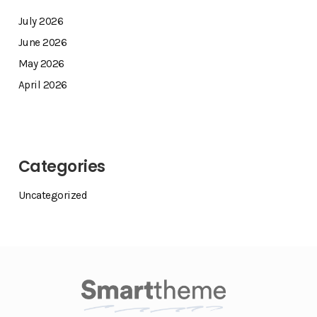
July 2026
June 2026
May 2026
April 2026
Categories
Uncategorized