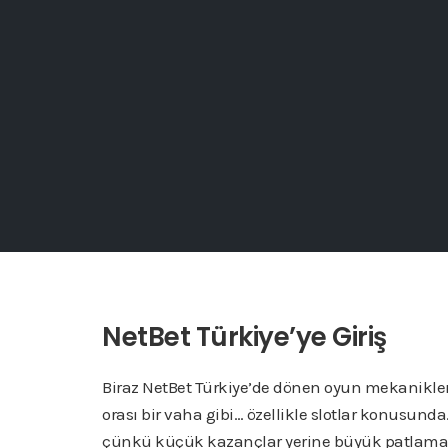
NetBet Türkiye’ye Giriş
Biraz NetBet Türkiye’de dönen oyun mekanikler
orası bir vaha gibi… özellikle slotlar konusunda.
çünkü küçük kazançlar yerine büyük patlamalar