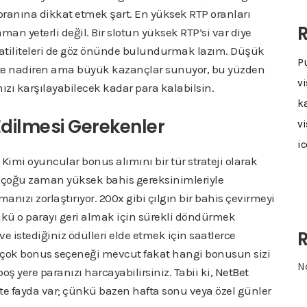
oranına dikkat etmek şart. En yüksek RTP oranları
R
n yeterli değil. Bir slotun yüksek RTP’si var diye
atiliteleri de göz önünde bulundurmak lazım. Düşük
P
ilite nadiren ama büyük kazançlar sunuyor, bu yüzden
vi
nızı karşılayabilecek kadar para kalabilsin.
ka
Edilmesi Gerekenler
vi
i
 Kimi oyuncular bonus alımını bir tür strateji olarak
ü çoğu zaman yüksek bahis gereksinimleriyle
nızı zorlaştırıyor. 200x gibi çılgın bir bahis çevirmeyi
nkü o parayı geri almak için sürekli döndürmek
ve istediğiniz ödülleri elde etmek için saatlerce
irçok bonus seçeneği mevcut fakat hangi bonusun sizi
N
ş yere paranızı harcayabilirsiniz. Tabii ki,
NetBet
te fayda var; çünkü bazen hafta sonu veya özel günler