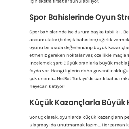
için ekstra fırsatlar sunulabiliyor.
Spor Bahislerinde Oyun Stra
Spor bahislerinde ise durum başka tabii ki… Be
accumulator (birleşik bahislere) ağırlık verme
oyunu bir arada değerlendirip büyük kazançlar
etmeniz gereken noktalar var; özellikle maçların
incelemek şart! Düşük oranlarla büyük mebla
fayda var. Hangi liglerin daha güvenilir olduğ
çok önemli… NetBet Türkiye’de canlı bahis imk
heyecan katıyor!
Küçük Kazançlarla Büyük H
Sonuç olarak, oyunlarda küçük kazançların p
ulaşmayı da unutmamak lazım… Her zaman kay