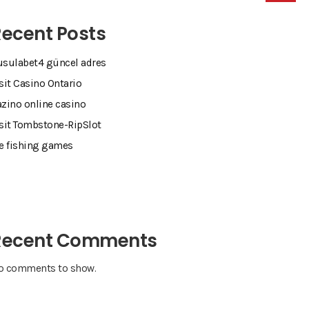
ecent Posts
usulabet4 güncel adres
sit Casino Ontario
zino online casino
sit Tombstone-RipSlot
ce fishing games
Recent Comments
o comments to show.