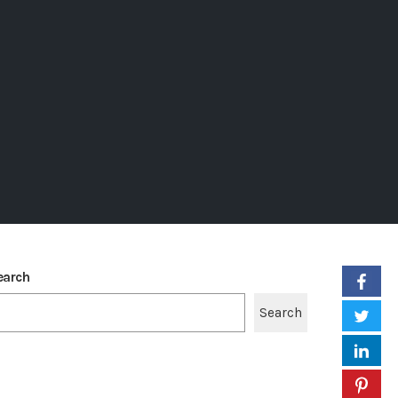
earch
Search