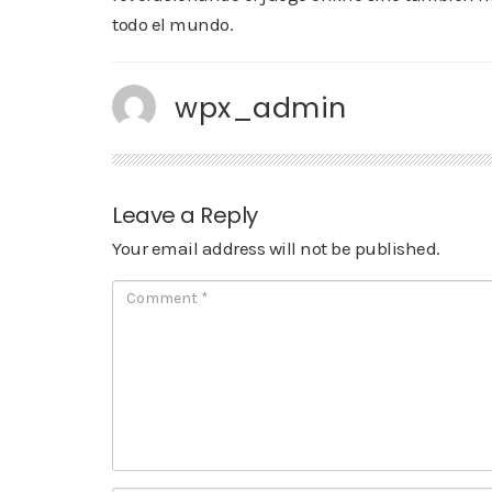
todo el mundo.
wpx_admin
Leave a Reply
Your email address will not be published.