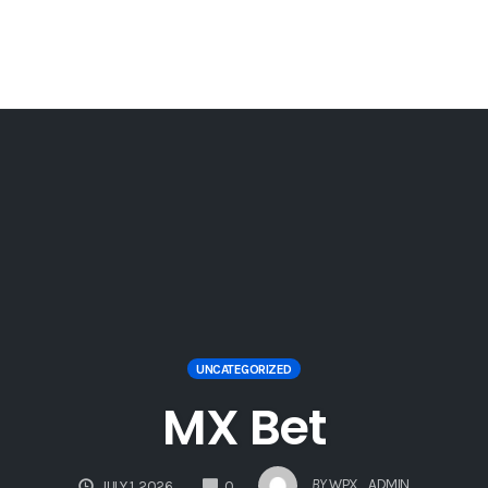
UNCATEGORIZED
MX Bet
COMMENTS
BY
WPX_ADMIN
JULY 1, 2026
0