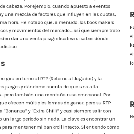
de cabeza. Por ejemplo, cuando apuesto a eventos
R
ay una mezcla de factores que influyen en las cuotas,
ltima hora. He notado que, a menudo, los bookmakers
P
icos y movimientos del mercado… así que siempre trato
vi
ueden dar una ventaja significativa si sabes dónde
ka
dístico.
vi
ts
i
e gira en torno al RTP (Retorno al Jugador) y la
tes juegos y dándome cuenta de que una alta
as—pero también una montaña rusa emocional. Por
que ofrecen múltiples formas de ganar, pero su RTP
“Bonanza” y “Extra Chilli” y casi siempre salir con
N
 un largo periodo sin nada. La clave es encontrar un
ién para mantener mi bankroll intacto. Si entiendo cómo