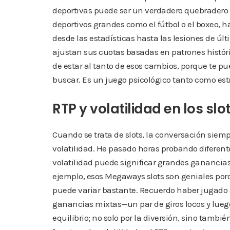
deportivas puede ser un verdadero quebradero 
deportivos grandes como el fútbol o el boxeo, h
desde las estadísticas hasta las lesiones de ú
ajustan sus cuotas basadas en patrones histór
de estar al tanto de esos cambios, porque te p
buscar. Es un juego psicológico tanto como esta
RTP y volatilidad en los slo
Cuando se trata de slots, la conversación siempr
volatilidad. He pasado horas probando diferen
volatilidad puede significar grandes gananci
ejemplo, esos Megaways slots son geniales por
puede variar bastante. Recuerdo haber jugado a 
ganancias mixtas—un par de giros locos y luego
equilibrio; no solo por la diversión, sino tamb