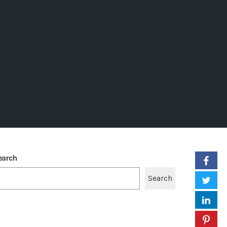
earch
Search