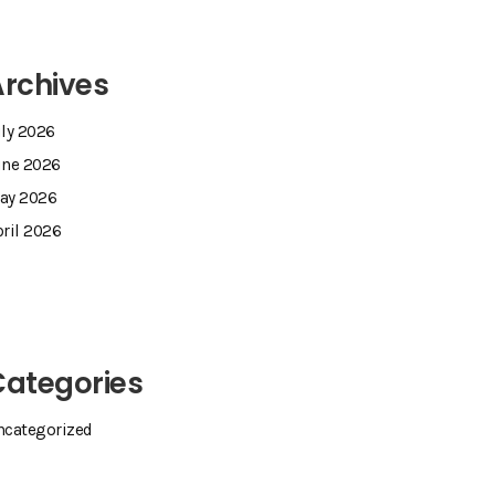
rchives
uly 2026
une 2026
ay 2026
ril 2026
Categories
ncategorized