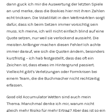
dann guck ich mir die Auswertung der letzten Spiele
an und merke, dass die Bookies hier mit ihren Zahlen
echt tricksen. Die Volatilität in den Wettmärkten sorgt
dafür, dass ich beim Setzen immer vorsichtig sein
muss. Ich meine, ich will nicht einfach blind auf eine
Quote setzen, nur weil sie verlockend aussieht. Die
meisten Anfänger machen diesen Fehler! Ich achte
immer darauf, wie sich die Quoten ändern, besonders
kurzfristig – ich hab festgestellt, dass das oft ein
Zeichen ist, dass etwas im Hintergrund passiert.
Vielleicht gibt’s Verletzungen oder Formkrisen bei
einem Team, die die Buchmacher nicht rechtzeitig
erfassen.
Good old Accumulator Wetten sind auch mein
Thema. Manchmal denke ich mir, warum nicht
gleich mehr Risiko für mehr Ertrag? Aber das ist so ein