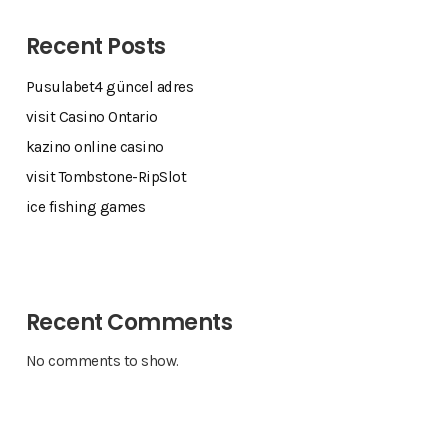
Recent Posts
Pusulabet4 güncel adres
visit Casino Ontario
kazino online casino
visit Tombstone-RipSlot
ice fishing games
Recent Comments
No comments to show.