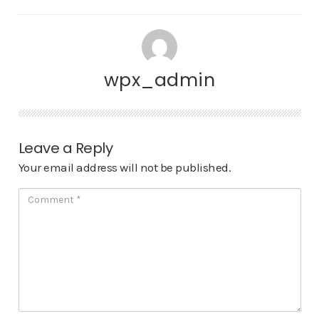
wpx_admin
Leave a Reply
Your email address will not be published.