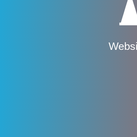
Websi