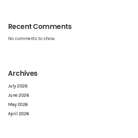
Recent Comments
No comments to show.
Archives
July 2026
June 2026
May 2026
April 2026