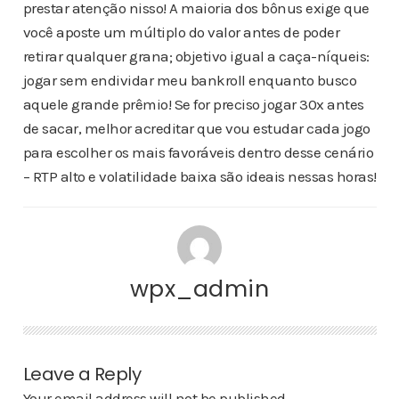
prestar atenção nisso! A maioria dos bônus exige que
você aposte um múltiplo do valor antes de poder
retirar qualquer grana; objetivo igual a caça-níqueis:
jogar sem endividar meu bankroll enquanto busco
aquele grande prêmio! Se for preciso jogar 30x antes
de sacar, melhor acreditar que vou estudar cada jogo
para escolher os mais favoráveis dentro desse cenário
– RTP alto e volatilidade baixa são ideais nessas horas!
wpx_admin
Leave a Reply
Your email address will not be published.