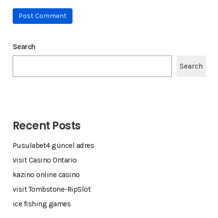
Search
Search
Recent Posts
Pusulabet4 güncel adres
visit Casino Ontario
kazino online casino
visit Tombstone-RipSlot
ice fishing games