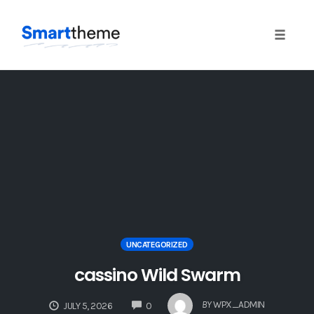
Toggle
naviga
Skip
to
content
UNCATEGORIZED
cassino Wild Swarm
COMMENTS
BY
WPX_ADMIN
JULY 5, 2026
0