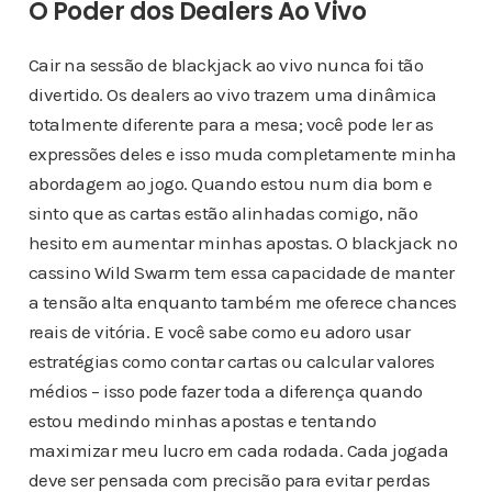
O Poder dos Dealers Ao Vivo
Cair na sessão de blackjack ao vivo nunca foi tão
divertido. Os dealers ao vivo trazem uma dinâmica
totalmente diferente para a mesa; você pode ler as
expressões deles e isso muda completamente minha
abordagem ao jogo. Quando estou num dia bom e
sinto que as cartas estão alinhadas comigo, não
hesito em aumentar minhas apostas. O blackjack no
cassino Wild Swarm tem essa capacidade de manter
a tensão alta enquanto também me oferece chances
reais de vitória. E você sabe como eu adoro usar
estratégias como contar cartas ou calcular valores
médios – isso pode fazer toda a diferença quando
estou medindo minhas apostas e tentando
maximizar meu lucro em cada rodada. Cada jogada
deve ser pensada com precisão para evitar perdas