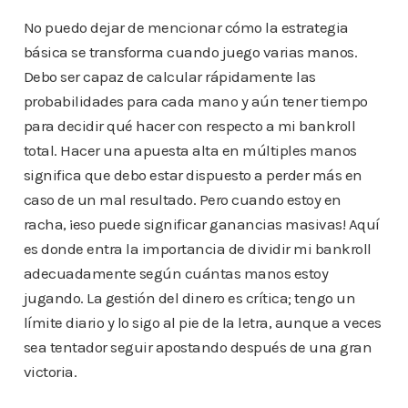
No puedo dejar de mencionar cómo la estrategia
básica se transforma cuando juego varias manos.
Debo ser capaz de calcular rápidamente las
probabilidades para cada mano y aún tener tiempo
para decidir qué hacer con respecto a mi bankroll
total. Hacer una apuesta alta en múltiples manos
significa que debo estar dispuesto a perder más en
caso de un mal resultado. Pero cuando estoy en
racha, ¡eso puede significar ganancias masivas! Aquí
es donde entra la importancia de dividir mi bankroll
adecuadamente según cuántas manos estoy
jugando. La gestión del dinero es crítica; tengo un
límite diario y lo sigo al pie de la letra, aunque a veces
sea tentador seguir apostando después de una gran
victoria.