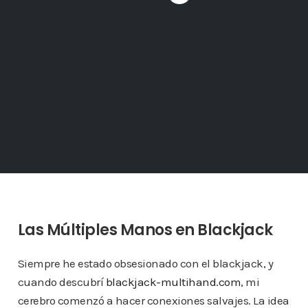
Las Múltiples Manos en Blackjack
Siempre he estado obsesionado con el blackjack, y
cuando descubrí
blackjack-multihand.com
, mi
cerebro comenzó a hacer conexiones salvajes. La idea