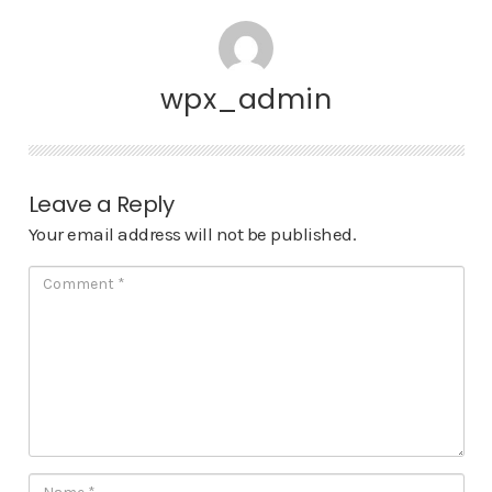
wpx_admin
Leave a Reply
Your email address will not be published.