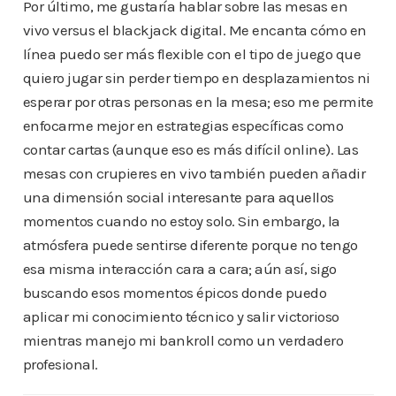
Por último, me gustaría hablar sobre las mesas en
vivo versus el blackjack digital. Me encanta cómo en
línea puedo ser más flexible con el tipo de juego que
quiero jugar sin perder tiempo en desplazamientos ni
esperar por otras personas en la mesa; eso me permite
enfocarme mejor en estrategias específicas como
contar cartas (aunque eso es más difícil online). Las
mesas con crupieres en vivo también pueden añadir
una dimensión social interesante para aquellos
momentos cuando no estoy solo. Sin embargo, la
atmósfera puede sentirse diferente porque no tengo
esa misma interacción cara a cara; aún así, sigo
buscando esos momentos épicos donde puedo
aplicar mi conocimiento técnico y salir victorioso
mientras manejo mi bankroll como un verdadero
profesional.