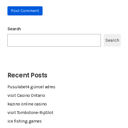
Search
Search
Recent Posts
Pusulabet4 güncel adres
visit Casino Ontario
kazino online casino
visit Tombstone-RipSlot
ice fishing games