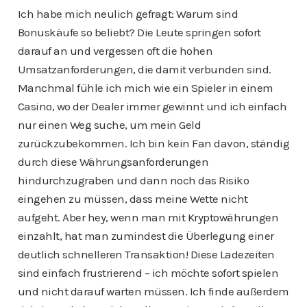
Ich habe mich neulich gefragt: Warum sind
Bonuskäufe so beliebt? Die Leute springen sofort
darauf an und vergessen oft die hohen
Umsatzanforderungen, die damit verbunden sind.
Manchmal fühle ich mich wie ein Spieler in einem
Casino, wo der Dealer immer gewinnt und ich einfach
nur einen Weg suche, um mein Geld
zurückzubekommen. Ich bin kein Fan davon, ständig
durch diese Währungsanforderungen
hindurchzugraben und dann noch das Risiko
eingehen zu müssen, dass meine Wette nicht
aufgeht. Aber hey, wenn man mit Kryptowährungen
einzahlt, hat man zumindest die Überlegung einer
deutlich schnelleren Transaktion! Diese Ladezeiten
sind einfach frustrierend – ich möchte sofort spielen
und nicht darauf warten müssen. Ich finde außerdem