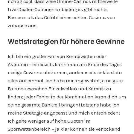
richtig cool, dass viele Online-Casinos mittlerweile
Live-Dealer-Optionen anbieten; es gibt nichts
Besseres als das Gefühl eines echten Casinos von
zuhause aus.
Wettstrategien für höhere Gewinne
Ich bin ein großer Fan von Kombiwetten oder
Akteuren – einerseits kann man am Ende des Tages
riesige Gewinne abräumen, andererseits riskierst du
alles auf einmal. Ich habe mir angewöhnt, eine gute
Balance zwischen Einzelwetten und Kombis zu
finden; jeder Fehler in der Kombination kann dich um
deine gesamte Bankroll bringen! Letztens habe ich
meine Strategie angepasst und mich entschieden:
Ich gehe weniger auf hohe Quoten im
Sportwettenbereich – ja klar können sie verlockend