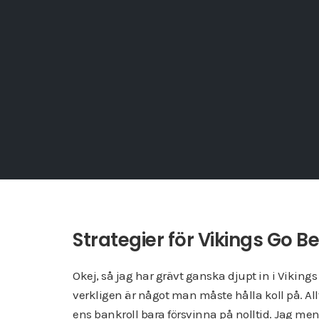
Strategier för Vikings Go B
Okej, så jag har grävt ganska djupt in i Vikings
verkligen är något man måste hålla koll på. A
ens bankroll bara försvinna på nolltid. Jag mena