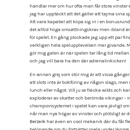
handlar mer om hur ofta man får stora vinster ell
jag har upptäckt att det gäller att tajma sina sp
Att vara kapabel att köpa sig in i en bonusrunda
det alltid höga omsättningskrav men ibland är 
för spelet. En gång plockade jag upp ett par fin
verkligen hela spelupplevelsen mer givande. Me
gör mig galen är när spelen tar lång tid mella
och jag vill bara ha den där adrenalinkicken!
En annan grej som stör mig är att vissa gånger
att slots inte är bokföring av någon slags, men
lunch eller något. Vill ju se fräcka wilds och 
exploderar av skatter och berömda vikingar – i
championsystemet i spelet kan vara jävligt sm
når man nya högar av vinster och plötsligt är
Berzerk
har även en cool mekanik där du får fler
belönande om du fortsätter spela under längre 