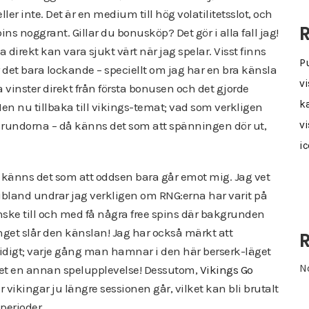
er inte. Det är en medium till hög volatilitetsslot, och
R
ins noggrant. Gillar du bonusköp? Det gör i alla fall jag!
 direkt kan vara sjukt värt när jag spelar. Visst finns
P
det bara lockande – speciellt om jag har en bra känsla
vi
a vinster direkt från första bonusen och det gjorde
ka
n nu tillbaka till vikings-temat; vad som verkligen
n rundorna – då känns det som att spänningen dör ut,
vi
i
 känns det som att oddsen bara går emot mig. Jag vet
 ibland undrar jag verkligen om RNG:erna har varit på
kanske till och med få några free spins där bakgrunden
nget slår den känslan! Jag har också märkt att
idigt; varje gång man hamnar i den här berserk-läget
N
 det en annan spelupplevelse! Dessutom,
Vikings Go
 vikingar ju längre sessionen går, vilket kan bli brutalt
perioder.