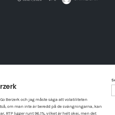
S
erzerk
 Go Berzerk och jag måste säga att volatiliteten
lltså, om man inte är beredd på de svängningarna, kan
r, RTP ligger runt 96.1%, vilket är helt okej, men det