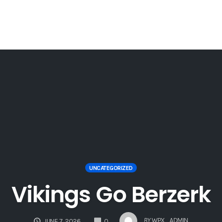
UNCATEGORIZED
Vikings Go Berzerk
COMMENTS
BY
WPX_ADMIN
JUNE 7, 2026
0