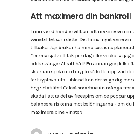
Att maximera din bankroll
I min värld handlar allt om att maximera min ban
variabilitet som detta. Det finns inget värre 
tillbaka. Jag brukar ha mina sessions planerade;
Ger mig själv ett tak per dag eller vecka så jag 
odds svänger åt rätt håll! En annan grej folk o
ska man spela med crypto så kolla upp vad de 
för kryptovaluta – ibland kan dessa ge dig mer c
hög volatilitet! Också smartare än många tror a
skada i att ta del av freespins om de poppar up
balansera riskerna mot belöningarna – om du 
maximera dina vinster!