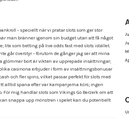
A
kroll – speciellt när vi pratar slots som ger stor
J
än när man bränner igenom sin budget utan att få något
J
 lite som betting på live odds fast med slots istället.
M
inte går överstyr – förutom de gånger jag ser att mina
Ap
fta glömmer bort är vikten av upprepade insättningar;
olika casinona erbjuder i form av insättningsbonusar
ash och fler spins, vilket passar perfekt för slots med
tt alltid spana efter var kampanjerna körs; ingen
p. För mig handlar slots som Vikings Go Berzerk om att
kan snappa upp mönstren i spelet kan du potentiellt
U