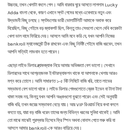
উচ্চতর, তখন খেলাটা বদলে গেল। আমি বারবার ঘুরে আসতে লাগলাম Lucky
Adda বাংলা থেকে, কারণ এখানে স্লট গেমের মধ্যে একেবারে নতুন এবং
উদ্ভাবনী কিছু চলছে। স্লটগুলোর ভারী ভোলাটিলিটি আমাকে অবাক করে
দিয়েছিল, কিছু গেইমে বড় জ্যাকপট ছিল, কিন্তু তাও সেগুলো খেলে দেখি কয়েকটা
খেলা ভাল দামে ফিরিয়ে দেয়। আসলে আমি মনে করি যে, যখন আপনি নিজের
bankroll ম্যানেজমেন্ট ঠিক রাখবেন এবং কিছু নির্দিষ্ট গেইমে বাজি ধরবেন, তখন
আপনি সত্যিই লাভবান হতে পারেন।
এছাড়া লাইভ ডিলার ব্ল্যাকজ্যাক নিয়ে আমার অভিজ্ঞতা বেশ ভালো। সেখানে
ডিলারদের সাথে আগ্রহজনক ইনটারঅ্যাকশন থাকে যা আপনাকে খেলায় আরও
মগ্ন করে তোলে। আমি সাধারণত ১-৫ বিট লিমিটে বাজি ধরি, তাতে লাভের
সম্ভাবনা বেশ ভালো থাকে। লাইভ ডিলার গেমগুলোতে ব্রেক ইভেন বা টানা টানা
থাকা সহজ নয়, কিন্তু যখন আপনি অঙ্কগুলো বুঝতে পারেন এবং সেই অনুযায়ী
বাজি ধরি, তখন জয়ের সম্ভাবনা বেড়ে যায়। আর VIP রিওয়ার্ড নিয়ে কথা বললে
বলতে হয়, যারা বড় বাজি ধরেন তাদের জন্য বিভিন্ন ধরনের সুবিধা থাকেই। আমি
তো মাঝে মাঝেই পুরস্কার হিসেবে ফ্রি স্পিন অথবা বোনাস পেতে শুরু করি যা
আসলে আমার bankroll-কে আরও বাড়িয়ে দেয়।