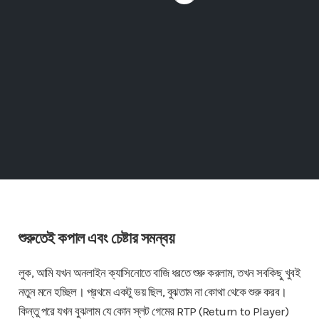
শুরুতেই কপাল এবং চেষ্টার সমন্বয়
লুক, আমি যখন অনলাইন ক্যাসিনোতে বাজি ধরতে শুরু করলাম, তখন সবকিছু খুবই
নতুন মনে হচ্ছিল। প্রথমে একটু ভয় ছিল, বুঝতাম না কোথা থেকে শুরু করব।
কিন্তু পরে যখন বুঝলাম যে কোন স্লট গেমের RTP (Return to Player)