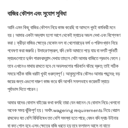
বাজির কৌশল এবং সুযোগ সুবিধা
আমি এমন কিছু বাজির কৌশল নিয়ে কাজ করেছি যা আসলে খুবই কার্যকরী মনে
হয়। আমার একটা অভ্যাস হলো আগে থেকেই ম্যাচের অডস দেখা এবং বিশ্লেষণ
করা। ক্রীড়া বাজির ক্ষেত্রে যেকোন দল বা খেলোয়াড়ের ফর্ম ও পরিসংখ্যান নিয়ে
গবেষণা করা জরুরি। উদাহরণস্বরূপ, যদি কেউ আঘাতে পড়ে যায় বা দলটি পূর্ববর্তী
ম্যাচগুলোতে দুর্বল পারফরম্যান্স দেখায় তাহলে সেটা আমার বাজিতে প্রভাব ফেলে।
তবে এখানেও মাথায় রাখতে হবে যে অডসগুলোর পরিবর্তন ঘটছে দ্রুত; তাই সঠিক
সময়ে সঠিক বাজি ধরাটা খুবই গুরুত্বপূর্ণ। আকুমুলেটর বেটসও আমার পছন্দের; বড়
জয়ের জন্য এগুলো দারুণ কাজ করে যদি আপনি সফলভাবে কয়েকটি ম্যাচে
পূর্বাভাস দিতে পারেন।
আবার যাদের বোনাস বাইয়ের কথা বলছি তারা যেন জানেন যে বোনাস নিয়ে খেলানো
অনেক সময় ঝুঁকিপূর্ণ হয়। অর্থাৎ wagering requirements নিয়ে খেয়াল
রাখবেন! যত বেশি বিধিনিষেধ তত বেশি সমস্যা হতে পারে; যেমন যদি ম্যাচ উইনার
বা কত গোল হবে এসব ক্ষেত্রে বাজি ধরতে হয় তবে ফলাফল আসে না যাতে